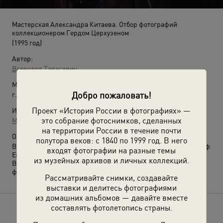
Мастерская Александра Китаева. Отбор фотографий
коллекционером Гердом Церхузеном
(1995 год)
Автор:
Всеволод Тарасевич
Место съемки:
Добро пожаловать!
г. Санкт-Петербург
Проект «История России в фотографиях» —
Источники:
это собрание фотоснимков, сделанных
МАММ / МДФ
на территории России в течение почти
О фотографии:
полутора веков: с 1840 по 1999 год. В него
В центре – фотограф Александр Китаев, слева сидит фотограф
входят фотографии на разные темы
Евгений Мохорев, справа – Герд Церхузен.
из музейных архивов и личных коллекций.
Выставка
«Коллекционер русской фотографии»
с этой
фотографией.
Рассматривайте снимки, создавайте
выставки и делитесь фотографиями
из домашних альбомов — давайте вместе
составлять фотолетопись страны.
Расскажите друзьям об этом фото