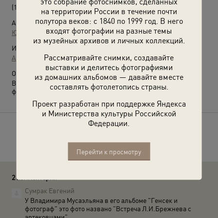
это собрание фотоснимков, сделанных
(1979 год)
на территории России в течение почти
полутора веков: с 1840 по 1999 год. В него
Автор:
входят фотографии на разные темы
Юрий Абрамочкин
из музейных архивов и личных коллекций.
Источники:
Рассматривайте снимки, создавайте
Архив Юрия Абрамочкина
выставки и делитесь фотографиями
О фотографии:
из домашних альбомов — давайте вместе
Выставка
«Юрий Абрамочкин. Гений фотоочерков»
с этой
составлять фотолетопись страны.
фотографией.
Проект разработан при поддержке Яндекса
и Министерства культуры Российской
Федерации.
Расскажите друзьям об этом фото
Перейти к просмотру
2 комментария
Сумрак Евгений
У Владимира Мусаэльяна в его альбоме "Генсек и
фотограф" это фото названо "Встреча Л.И.Брежнева с
артековцами".