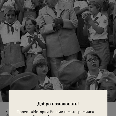
Добро пожаловать!
Леонид Брежнев среди пионеров Всесоюзного пионерского
Проект «История России в фотографиях» —
лагеря «Артек»