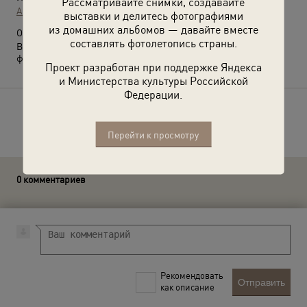
Рассматривайте снимки, создавайте
Архив Юрия Абрамочкина
выставки и делитесь фотографиями
из домашних альбомов — давайте вместе
О фотографии:
составлять фотолетопись страны.
Выставка
«Юрий Абрамочкин. Гений фотоочерков»
с этой
фотографией.
Проект разработан при поддержке Яндекса
и Министерства культуры Российской
Федерации.
Расскажите друзьям об этом фото
Перейти к просмотру
0 комментариев
Рекомендовать
Отправить
как описание