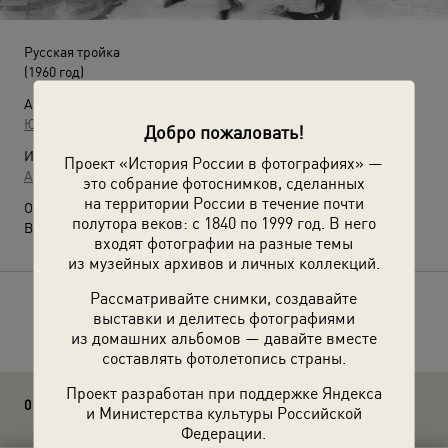
Русская тройка
(1960 год)
Автор:
Юрий Абрамочкин
Добро пожаловать!
Источники:
Проект «История России в фотографиях» —
Архив Юрия Абрамочкина
это собрание фотоснимков, сделанных
на территории России в течение почти
О фотографии:
полутора веков: с 1840 по 1999 год. В него
Выставка
«По России на санях»
с этой фотографией.
входят фотографии на разные темы
из музейных архивов и личных коллекций.
Рассматривайте снимки, создавайте
Расскажите друзьям об этом фото
выставки и делитесь фотографиями
из домашних альбомов — давайте вместе
составлять фотолетопись страны.
Проект разработан при поддержке Яндекса
0 комментариев
и Министерства культуры Российской
Федерации.