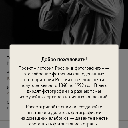
Тир
Добро пожаловать!
(1968 год)
Проект «История России в фотографиях» —
Автор:
это собрание фотоснимков, сделанных
Юрий Абрамочкин
на территории России в течение почти
полутора веков: с 1840 по 1999 год. В него
Источники:
входят фотографии на разные темы
Архив Юрия Абрамочкина
из музейных архивов и личных коллекций.
О фотографии:
Рассматривайте снимки, создавайте
Выставка
«В яблочко!»
с этой фотографией.
выставки и делитесь фотографиями
из домашних альбомов — давайте вместе
составлять фотолетопись страны.