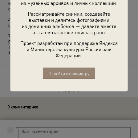
из музейных архивов и личных коллекций.
Место съемки:
Калининская обл., дер. Цветково
Рассматривайте снимки, создавайте
выставки и делитесь фотографиями
Источники:
из домашних альбомов — давайте вместе
Архив Михаила Дашевского
составлять фотолетопись страны.
О фотографии:
Озерный край, родина художника Венецианова.
Проект разработан при поддержке Яндекса
Ныне Тверская область.
и Министерства культуры Российской
Выставка
«Окно в деревню»
с этой фотографией.
Федерации.
Перейти к просмотру
Расскажите друзьям об этом фото
0 комментариев