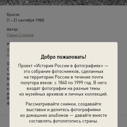
Бросок
(1 - 21 сентября 1980)
Автор:
Павел Сухарев
Источники:
Фотографии пользователей russiainphoto.ru
Архив Павла Сергеевича Сухарева
Добро пожаловать!
О фотографии:
Проект «История России в фотографиях» —
Снимок сделан 1–21 сентября 1980 года во время круиза
это собрание фотоснимков, сделанных
теплохода «Николай Островский», ходившему по маршруту
на территории России в течение почти
Москва – Астрахань – Москва. Этот круиз была организован
полутора веков: с 1840 по 1999 год. В него
для комсомольцев Калининского района города Москвы в
входят фотографии на разные темы
качестве поощрения за успехи в общественно-политической
из музейных архивов и личных коллекций.
деятельности.
Выставка
«Поединок с холодной головой»
с этой
фотографией.
Рассматривайте снимки, создавайте
выставки и делитесь фотографиями
из домашних альбомов — давайте вместе
составлять фотолетопись страны.
Расскажите друзьям об этом фото