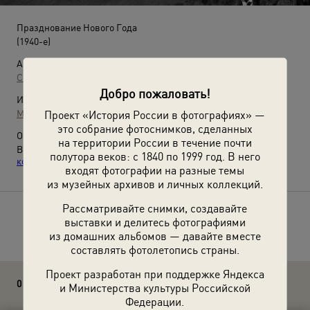
Празднование Нового Года
(1940-е)
Автор:
Сергей Васин
Добро пожаловать!
Источники:
МАММ / МДФ
Проект «История России в фотографиях» —
это собрание фотоснимков, сделанных
О фотографии:
на территории России в течение почти
Выставки
«Снежинка, зайчик и мушкетер. Карнавальные
полутора веков: с 1840 по 1999 год. В него
костюмы на Новый год»
,
«Танцуют все!»
с этой фотографией.
входят фотографии на разные темы
из музейных архивов и личных коллекций.
Рассматривайте снимки, создавайте
Расскажите друзьям об этом фото
выставки и делитесь фотографиями
из домашних альбомов — давайте вместе
составлять фотолетопись страны.
Проект разработан при поддержке Яндекса
0 комментариев
и Министерства культуры Российской
Федерации.