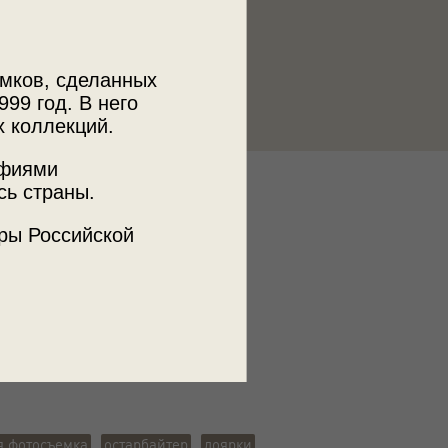
мков, сделанных
999 год. В него
х коллекций.
афиями
сь страны.
к
 фонд
ры Российской
ъемки
 г. Рута
я фотосъемка
остарбайтер
доярки