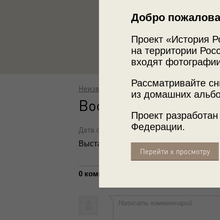
Добро пожалова
Проект «История Р
на территории Росс
входят фотографии
Рассматривайте сн
Неизвестный автор
из домашних альбо
Восточная рабочая с
Проект разработан
Федерации.
Дата съемки: 1942 - 1945
Выставка
«Остарбайтеры в Третьем р
Перейти к просмотру
0 комментариев
Написать комментарий