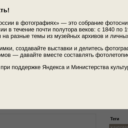
ть!
оссии в фотографиях» — это собрание фотосни
ии в течение почти полутора веков: с 1840 по 1
 на разные темы из музейных архивов и личны
имки, создавайте выставки и делитесь фотогр
мов — давайте вместе составлять фотолетопи
Источни
 хозяйкой на дойке
Частный
 при поддержке Яндекса и Министерства культу
ейхе»
с этой фотографией.
Место с
Германия,
Теги
жанрова