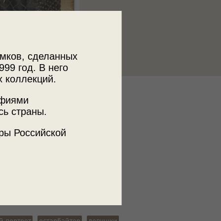
мков, сделанных
999 год. В него
х коллекций.
к
афиями
сь страны.
 фонд
ры Российской
ъемки
, г. Корнвестхайм
й портрет
остарбайтер
девушки