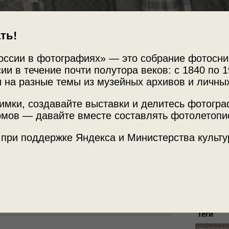
ть!
оссии в фотографиях» — это собрание фотосни
ии в течение почти полутора веков: с 1840 по 1
 на разные темы из музейных архивов и личны
Источни
имки, создавайте выставки и делитесь фотогр
 в неожиданный
мов — давайте вместе составлять фотолетопи
Частный
 рабочие в трудовом
 при поддержке Яндекса и Министерства культу
Место с
Германия
ейхе»
с этой фотографией.
Теги
группово