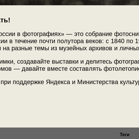
ть!
оссии в фотографиях» — это собрание фотосни
ии в течение почти полутора веков: с 1840 по 1
 на разные темы из музейных архивов и личны
имки, создавайте выставки и делитесь фотогр
Источни
мов — давайте вместе составлять фотолетопи
х беглецов
Частный
 при поддержке Яндекса и Министерства культу
сь сделать побег, на них сделали донос.
Место с
али гробы-ящики и их похоронили», –
из
Германия
ейхе»
с этой фотографией.
Теги