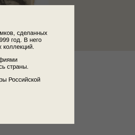
мков, сделанных
999 год. В него
х коллекций.
афиями
к
сь страны.
 фонд
ры Российской
ъемки
, г. Шпицхайм