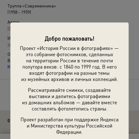
Труппа «Современника»
(1958 - 1959)
Автор:
Неизвестный автор
Добро пожаловать!
Источники:
театр «Современник»
Проект «История России в фотографиях» —
это собрание фотоснимков, сделанных
О фотографии:
на территории России в течение почти
Видео
«Современники»
и выставка
«Избранное из
избранного»
с этой фотографией.
полутора веков: с 1840 по 1999 год. В него
входят фотографии на разные темы
из музейных архивов и личных коллекций.
Рассматривайте снимки, создавайте
Расскажите друзьям об этом фото
выставки и делитесь фотографиями
из домашних альбомов — давайте вместе
составлять фотолетопись страны.
Проект разработан при поддержке Яндекса
0 комментариев
и Министерства культуры Российской
Федерации.