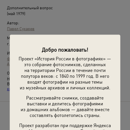
Дополнительный вопрос
(май 1979)
Автор:
Павел Сухарев
Место съемки:
г. Москва
Добро пожаловать!
Источники:
Проект «История России в фотографиях» —
Фотографии пользователей russiainphoto.ru
Архив Павла Сергеевича Сухарева
это собрание фотоснимков, сделанных
на территории России в течение почти
О фотографии:
полутора веков: с 1840 по 1999 год. В него
На экзамене по математическому анализу.
входят фотографии на разные темы
Выставки
«Без фильтров–2. Любительская фотография 70-
из музейных архивов и личных коллекций.
х»
,
«Учись, студент!»
,
«Пора экзаменов»
с этой фотографией.
Рассматривайте снимки, создавайте
выставки и делитесь фотографиями
из домашних альбомов — давайте вместе
Расскажите друзьям об этом фото
составлять фотолетопись страны.
Проект разработан при поддержке Яндекса