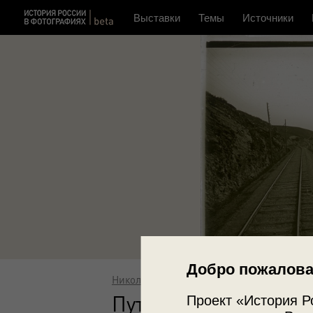
Выставки
Темы
Источники
Добро пожалова
Николай Холин
Пути забайкальской
Проект «История Р