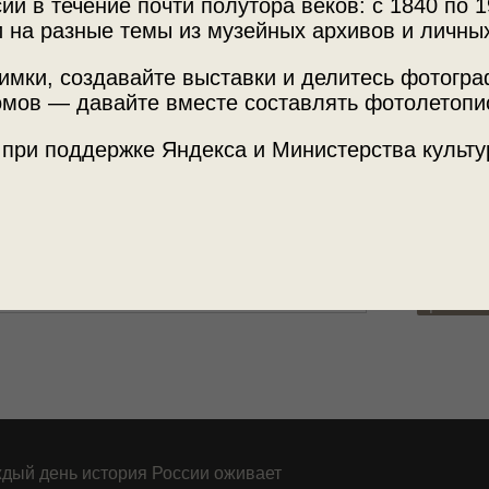
ии в течение почти полутора веков: с 1840 по 1
 на разные темы из музейных архивов и личны
ов.
имки, создавайте выставки и делитесь фотогр
Место с
тавка
«Архив доктора Живаго. Через всю
мов — давайте вместе составлять фотолетопи
й.
Забайкал
 при поддержке Яндекса и Министерства культу
Теги
пейзаж
Русско-я
Транссиб
дый день история России оживает