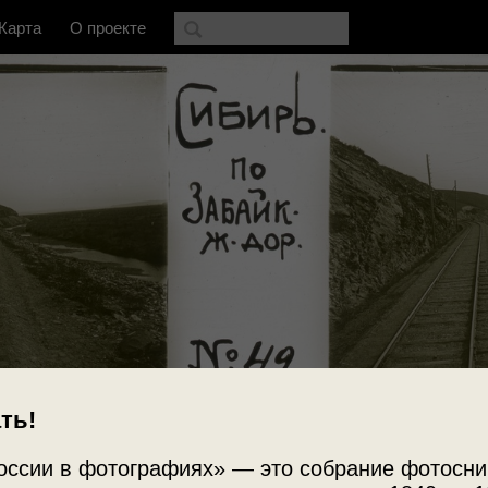
Карта
О проекте
ть!
Источни
 железной дороги
оссии в фотографиях» — это собрание фотосни
ГМИИ им