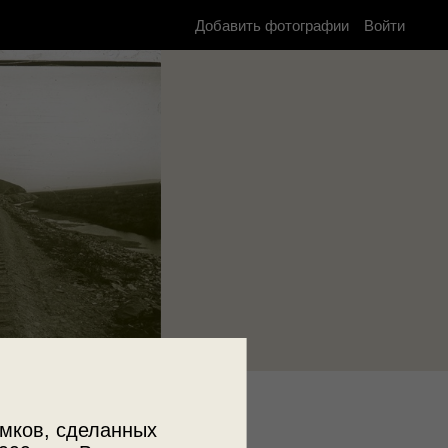
Добавить фотографии
Войти
к
мков, сделанных
. А. С. Пушкина