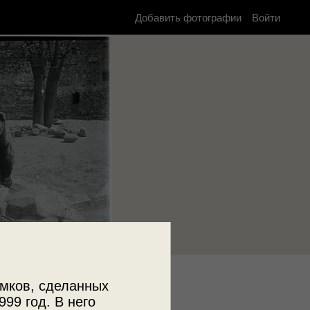
Добавить фотографии
Войти
мков, сделанных
к
999 год. В него
. А. С. Пушкина