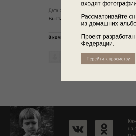
входят фотографии
Дата съемки: 2 июля 1930
Рассматривайте сн
Выставка
«Архив доктора Живаго. Зо
из домашних альбо
Проект разработан
0 комментариев
Федерации.
Написать комментарий
Перейти к просмотру
Каж
на 
При