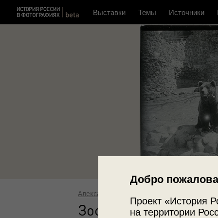
Выставки
Темы
Источники
Добро пожалова
Александр Живаго
Проект «История Р
Зоопарк. Медведь
на территории Росс