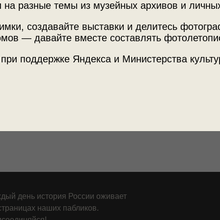
 на разные темы из музейных архивов и личны
имки, создавайте выставки и делитесь фотогр
опарки двух столиц»
с этой фотографией.
Место с
мов — давайте вместе составлять фотолетопи
г. Москв
 при поддержке Яндекса и Министерства культу
Теги
репорта
Московск
дый день история России оживает
страницах наших пабликов.
соединяйся!