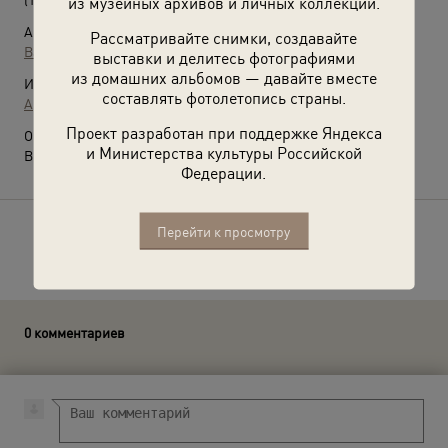
из музейных архивов и личных коллекций.
Автор:
Рассматривайте снимки, создавайте
Валентин Хухлаев
выставки и делитесь фотографиями
из домашних альбомов — давайте вместе
Источники:
составлять фотолетопись страны.
Архив Валентина Хухлаева / © Галерея Люмьер
Проект разработан при поддержке Яндекса
О фотографии:
и Министерства культуры Российской
Выставка
«Который час?»
с этой фотографией.
Федерации.
Перейти к просмотру
Расскажите друзьям об этом фото
0 комментариев