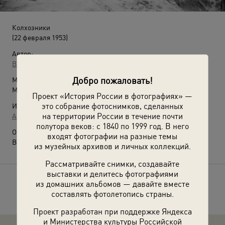
Колхозники
(22 февраля 1953)
Автор:
Валентин Хухлаев
Добро пожаловать!
Место съемки:
Московская обл., Серпуховский р-н
Проект «История России в фотографиях» —
это собрание фотоснимков, сделанных
Источники:
на территории России в течение почти
Архив Валентина Хухлаева / © Галерея Люмьер
полутора веков: с 1840 по 1999 год. В него
О фотографии:
входят фотографии на разные темы
Выставка
«По России на санях»
с этой фотографией.
из музейных архивов и личных коллекций.
Рассматривайте снимки, создавайте
выставки и делитесь фотографиями
из домашних альбомов — давайте вместе
Расскажите друзьям об этом фото
составлять фотолетопись страны.
Проект разработан при поддержке Яндекса
и Министерства культуры Российской