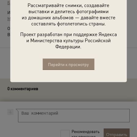
Борис Ярославцев
Рассматривайте снимки, создавайте
выставки и делитесь фотографиями
Источники:
из домашних альбомов — давайте вместе
МАММ / МДФ
составлять фотолетопись страны.
О фотографии:
Проект разработан при поддержке Яндекса
Выставка
«Женщины на войне»
с этой фотографией.
и Министерства культуры Российской
Федерации.
Расскажите друзьям об этом фото
Перейти к просмотру
0 комментариев
Рекомендовать
Отправить
как описание