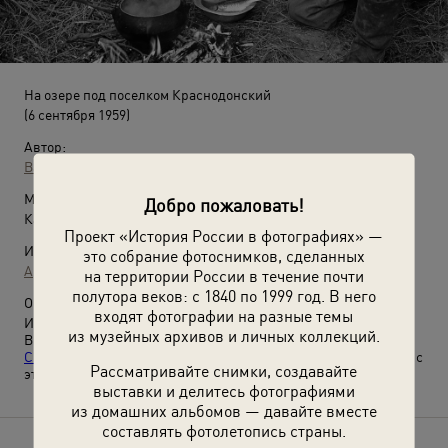
На озере под поселком Краснодонский
(6 сентября 1959)
Автор:
Валентин Хухлаев
Место съемки:
Добро пожаловать!
Казахская ССР, Кустанайская обл., совхоз «Краснодонский»
Проект «История России в фотографиях» —
Источники:
это собрание фотоснимков, сделанных
Архив Валентина Хухлаева / © Галерея Люмьер
на территории России в течение почти
полутора веков: с 1840 по 1999 год. В него
О фотографии:
входят фотографии на разные темы
Из цикла «На земле целинной».
из музейных архивов и личных коллекций.
Выставки
«"Ловись рыбка большая..." Рыболовный бум в
СССР»
,
«10 фотографий: Улыбки 1950-х»
и
«Улыбки XX века»
с
Рассматривайте снимки, создавайте
этой фотографией.
выставки и делитесь фотографиями
из домашних альбомов — давайте вместе
составлять фотолетопись страны.