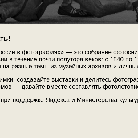
ть!
оссии в фотографиях» — это собрание фотосни
ии в течение почти полутора веков: с 1840 по 1
 на разные темы из музейных архивов и личны
имки, создавайте выставки и делитесь фотогр
Источни
 Соревнования по
мов — давайте вместе составлять фотолетопи
Фотограф
Архив П
 при поддержке Яндекса и Министерства культу
Место с
ма в Москве будет Олимпиада". Олимпиада
г. Москв
»
с этой фотографией.