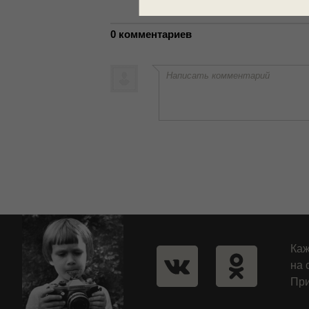
0 комментариев
Написать комментарий
Каж
на 
При