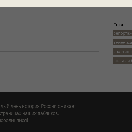
Ленингра
Теги
репорта
Универс
спортивн
вольная 
дый день история России оживает
страницах наших пабликов.
соединяйся!