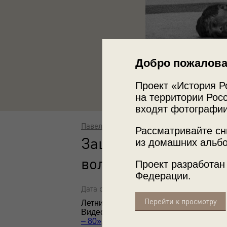
Добро пожалова
Проект «История Р
на территории Росс
входят фотографии
Павел Сухарев
Рассматривайте сн
Защита «мостиком».
из домашних альбо
вольной борьбе
Проект разработан
Федерации.
Дата съемки: 28 июля 1980
Перейти к просмотру
Летние Олимпийские игры 1980 года.
Видео
«"Вместо обещанного коммуниз
– 80»
,
«Поединок с холодной головой