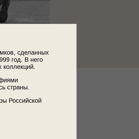
мков, сделанных
999 год. В него
х коллекций.
афиями
к
сь страны.
ии пользователей russiainphoto.ru
авла Сергеевича Сухарева
ры Российской
ъемки
а