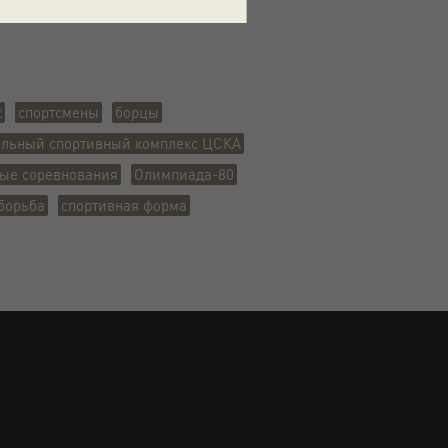
дский пр-т, д. 39 с 3
ж
спортсмены
борцы
альный спортивный комплекс ЦСКА
ые соревнования
Олимпиада-80
борьба
спортивная форма