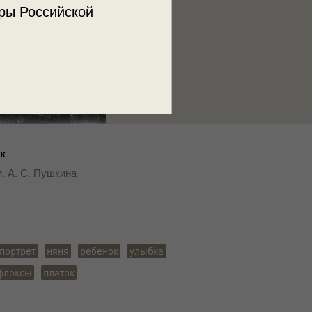
ры Российской
к
. А. С. Пушкина
портрет
няня
ребенок
улыбка
флоксы
платок