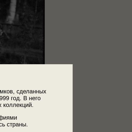
мков, сделанных
999 год. В него
х коллекций.
афиями
сь страны.