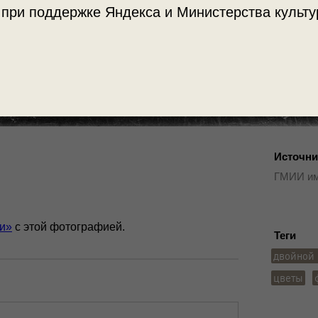
 при поддержке Яндекса и Министерства культу
Источни
ГМИИ им
ии»
с этой фотографией.
Теги
двойной 
цветы