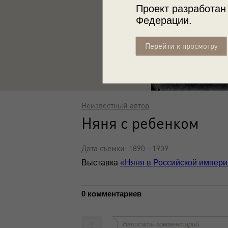
Проект разработан
Федерации.
Перейти к просмотру
Неизвестный автор
Няня с ребенком
Дата съемки: 1890 - 1909
Выставка
«Няня в Российской импер
0 комментариев
Написать комментарий