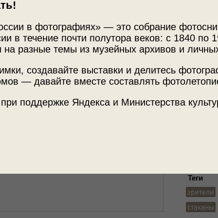
ть!
оссии в фотографиях» — это собрание фотосни
ии в течение почти полутора веков: с 1840 по 1
Источни
 на разные темы из музейных архивов и личны
Фотограф
имки, создавайте выставки и делитесь фотогр
Архив П
мов — давайте вместе составлять фотолетопи
 «Селена», который организовал Михаил
 при поддержке Яндекса и Министерства культу
Место с
 этим снимком.
г. Москв
Б. Трех
Теги
зрители
стаканы