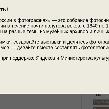
ть!
оссии в фотографиях» — это собрание фотосни
ии в течение почти полутора веков: с 1840 по 1
 на разные темы из музейных архивов и личны
Источни
имки, создавайте выставки и делитесь фотогр
Фотограф
мов — давайте вместе составлять фотолетопи
Архив А
 при поддержке Яндекса и Министерства культу
торгреклама», 1952 год, Л-131144, по
Место с
этой фотографией.
г. Ленин
Теги
архитект