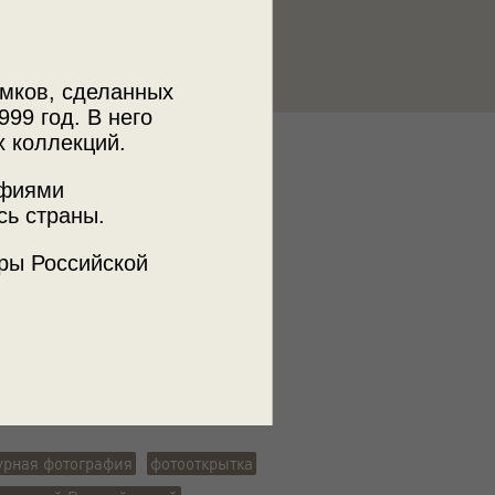
мков, сделанных
999 год. В него
х коллекций.
к
афиями
ии пользователей russiainphoto.ru
сь страны.
лександра Николаевича Одинокова
ры Российской
ъемки
град
урная фотография
фотооткрытка