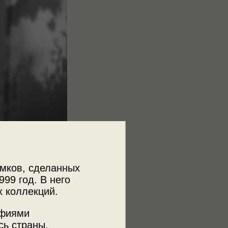
мков, сделанных
999 год. В него
х коллекций.
афиями
сь страны.