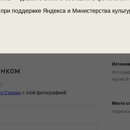
 при поддержке Яндекса и Министерства культу
Источни
енком
Фотограф
Архив В
82
го Союза»
с этой фотографией.
Место с
Украинск