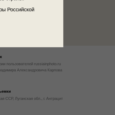
ры Российской
к
ии пользователей russiainphoto.ru
ладимира Александровича Карлова
ъемки
ая ССР, Луганская обл., г. Антрацит