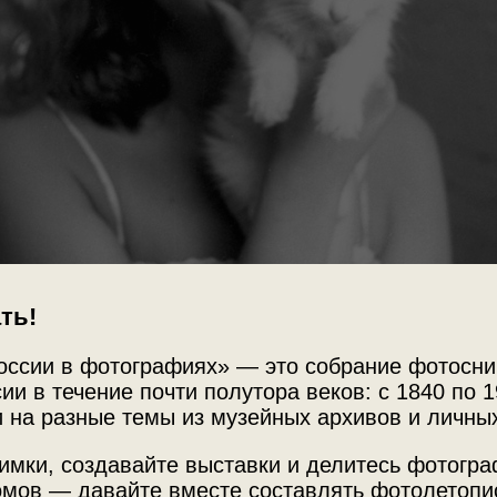
ть!
оссии в фотографиях» — это собрание фотосни
ии в течение почти полутора веков: с 1840 по 1
 на разные темы из музейных архивов и личны
имки, создавайте выставки и делитесь фотогр
мов — давайте вместе составлять фотолетопи