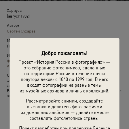
Хариусы
(август 1982)
Автор:
Сергей Сухарев
Место съемки:
Полярный Урал, Ямало-Ненецкий АО, долина реки Хойлы
Добро пожаловать!
Источники:
Фотографии пользователей russiainphoto.ru
Проект «История России в фотографиях» —
Архив Павла Сергеевича Сухарева
это собрание фотоснимков, сделанных
на территории России в течение почти
О фотографии:
полутора веков: с 1840 по 1999 год. В него
«Свежепойманную рыбу сразу солили и кушали через
входят фотографии на разные темы
несколько часов. По вкусу похожа на свежие огурцы».
из музейных архивов и личных коллекций.
Выставка
«Без фильтров–3. Любительская фотография 80-х»
с
этой фотографией.
Рассматривайте снимки, создавайте
выставки и делитесь фотографиями
из домашних альбомов — давайте вместе
составлять фотолетопись страны.
Расскажите друзьям об этом фото
Проект разработан при поддержке Яндекса