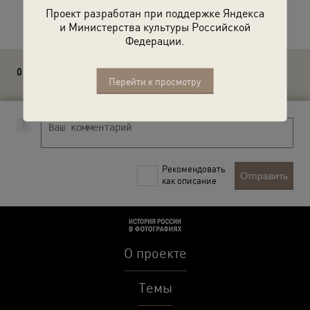
Расскажите друзьям об этом фото
Проект разработан при поддержке Яндекса
и Министерства культуры Российской
Федерации.
0 комментариев
Перейти к просмотру
Рекомендовать
Отправить
как описание
О проекте
Темы