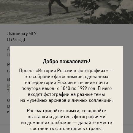
Лыжница у МГУ
(1963 год)
Автор:
Наум Грановский
Добро пожаловать!
Место съемки:
Проект «История России в фотографиях» —
г. Москва
это собрание фотоснимков, сделанных
Источники:
на территории России в течение почти
МАММ / МДФ
полутора веков: с 1840 по 1999 год. В него
ТАСС
входят фотографии на разные темы
из музейных архивов и личных коллекций.
О фотографии:
Выставки
«Москва в объективе Наума Грановского»
Рассматривайте снимки, создавайте
и
«Зимние забавы»
с этой фотографией.
выставки и делитесь фотографиями
из домашних альбомов — давайте вместе
составлять фотолетопись страны.