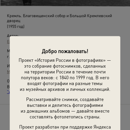
Кремль. Благовещенский собор и Большой Кремлевский
дворец
(1955 год)
Автор:
Евгений Умнов
Добро пожаловать!
Место съемки:
г. Москва
Проект «История России в фотографиях» —
это собрание фотоснимков, сделанных
Источники:
на территории России в течение почти
МАММ / МДФ
полутора веков: с 1840 по 1999 год. В него
О фотографии:
входят фотографии на разные темы
Выставка
«Москва и москвичи»
и видео
«Один среди
из музейных архивов и личных коллекций.
"итальянцев"»
с этой фотографией.
Рассматривайте снимки, создавайте
выставки и делитесь фотографиями
из домашних альбомов — давайте вместе
Расскажите друзьям об этом фото
составлять фотолетопись страны.
Проект разработан при поддержке Яндекса