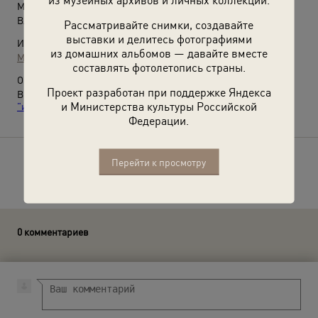
Место съемки:
Владимирская обл., пос. Боголюбово
Рассматривайте снимки, создавайте
выставки и делитесь фотографиями
Источники:
из домашних альбомов — давайте вместе
МАММ / МДФ
составлять фотолетопись страны.
О фотографии:
Проект разработан при поддержке Яндекса
Выставка
«Россия целиком»
и видео
«Один среди
и Министерства культуры Российской
"итальянцев"»
с этой фотографией.
Федерации.
Перейти к просмотру
Расскажите друзьям об этом фото
0 комментариев