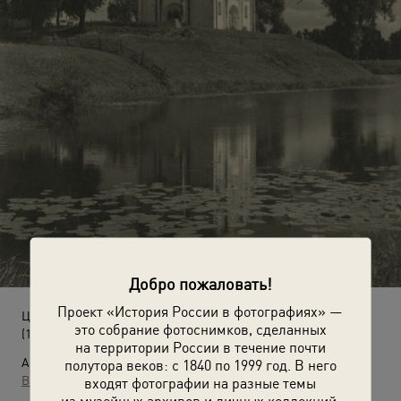
Добро пожаловать!
Проект «История России в фотографиях» —
Церковь Покрова на Нерли с северной стороны
это собрание фотоснимков, сделанных
(1948 - 1952)
на территории России в течение почти
Автор:
полутора веков: с 1840 по 1999 год. В него
Вишневский
входят фотографии на разные темы
из музейных архивов и личных коллекций.