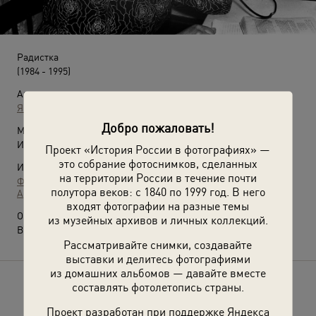
Радистка
(1984 - 1995)
Автор:
Яков Любченко
Добро пожаловать!
Место съемки:
Иркутская обл., г. Усть-Кут
Проект «История России в фотографиях» —
это собрание фотоснимков, сделанных
Источники:
на территории России в течение почти
Фотографии пользователей russiainphoto.ru
полутора веков: с 1840 по 1999 год. В него
Архив Якова Любченко
входят фотографии на разные темы
О фотографии:
из музейных архивов и личных коллекций.
Выставка
«Лица строителей БАМа»
с этой фотографией.
Рассматривайте снимки, создавайте
выставки и делитесь фотографиями
из домашних альбомов — давайте вместе
составлять фотолетопись страны.
Расскажите друзьям об этом фото
Проект разработан при поддержке Яндекса