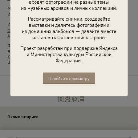
входят фотографии на разные темы
из музейных архивов и личных коллекций.
Место съемки:
Иркутская обл., Усть-Кутский р-н, пос. Якурим
Рассматривайте снимки, создавайте
Источники:
выставки и делитесь фотографиями
Фотографии пользователей russiainphoto.ru
из домашних альбомов — давайте вместе
Архив Якова Любченко
составлять фотолетопись страны.
О фотографии:
Проект разработан при поддержке Яндекса
В 1996 году рабочий поселок Якурим был присоединен к Усть-
и Министерства культуры Российской
Куту.
Федерации.
Выставка
«Лица строителей БАМа»
с этой фотографией.
Перейти к просмотру
Расскажите друзьям об этом фото
0 комментариев