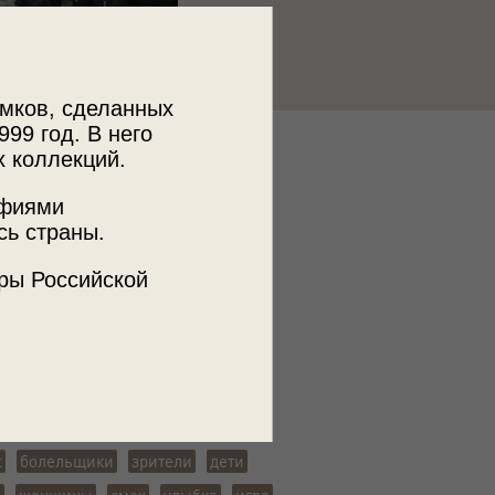
мков, сделанных
999 год. В него
х коллекций.
к
ии пользователей russiainphoto.ru
афиями
лександра Алексеевича Бобкина
сь страны.
ры Российской
ъемки
узнецк
ж
болельщики
зрители
дети