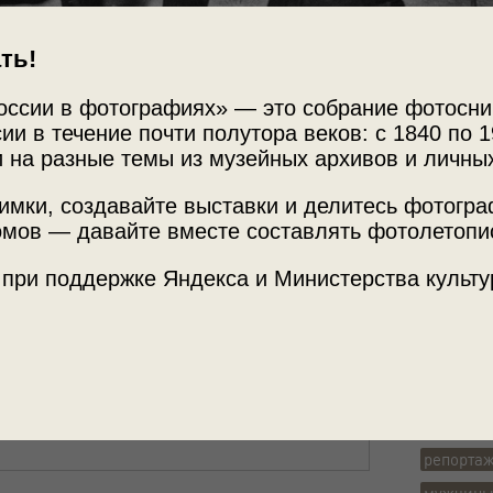
ть!
оссии в фотографиях» — это собрание фотосни
ии в течение почти полутора веков: с 1840 по 1
 на разные темы из музейных архивов и личны
Источни
Фотограф
имки, создавайте выставки и делитесь фотогр
Архив А
мов — давайте вместе составлять фотолетопи
сленица»
с этой фотографией.
 при поддержке Яндекса и Министерства культу
Место с
г. Новок
Теги
репорта