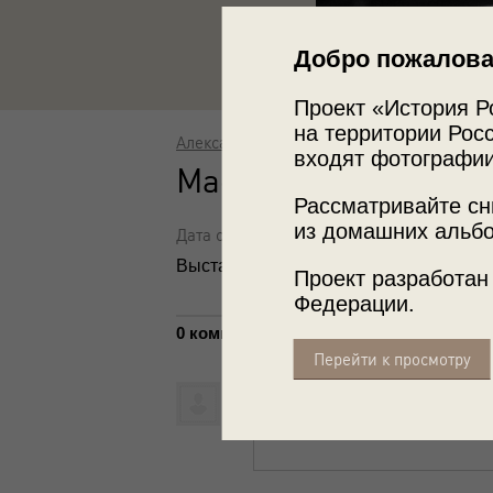
Добро пожалова
Проект «История Р
на территории Росс
Александр Бобкин
входят фотографии
Масленица
Рассматривайте сн
из домашних альбо
Дата съемки: 31 марта 1985
Выставка
«Без прикрас»
и видео
«Ма
Проект разработан
Федерации.
0 комментариев
Перейти к просмотру
Написать комментарий