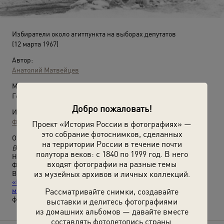
Избиратели около агитпункта на выборах депутатов
(12 марта 1967)
Автор:
Анатолий Матвейцев
Место съемки:
Горьковская обл., р. пос. Большое Мурашкино
Добро пожаловать!
Источники:
Фотографии пользователей russiainphoto.ru
Проект «История России в фотографиях» —
это собрание фотоснимков, сделанных
О фотографии:
на территории России в течение почти
Выборы депутатов в Верховный Совет РСФСР 1 созыва.
полутора веков: с 1840 по 1999 год. В него
Ныне Нижегородская область.
входят фотографии на разные темы
Фотография из архива Сергея Матвейцева.
из музейных архивов и личных коллекций.
Выставки
«Большое Мурашкино. ХХ век. Часть 1»
и
«Гражданский долг и праздник: как агитировали,
митинговали и выбирали в России и СССР в ХХ веке»
с этой
Рассматривайте снимки, создавайте
фотографией.
выставки и делитесь фотографиями
из домашних альбомов — давайте вместе
составлять фотолетопись страны.