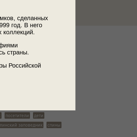
мков, сделанных
999 год. В него
х коллекций.
к
афиями
Алинский заповедник
сь страны.
ры Российской
ъемки
ий край, пос. Терней
ж
посетители
дети
линский заповедник
спины