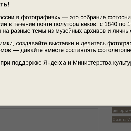
ть!
оссии в фотографиях» — это собрание фотосни
ии в течение почти полутора веков: с 1840 по 1
 на разные темы из музейных архивов и личны
Источни
отэ-Алинского
имки, создавайте выставки и делитесь фотогр
Сихотэ-
мов — давайте вместе составлять фотолетопи
упцов, С. А. Свиридов
 при поддержке Яндекса и Министерства культу
Место с
Приморск
ику – 85 лет»
с этой фотографией.
Теги
репорта
Сихотэ-А