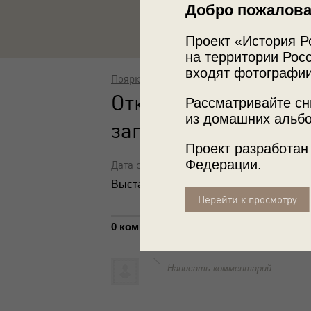
Добро пожалова
Проект «История Р
на территории Росс
входят фотографии
Поярков
Открытие музея Сих
Рассматривайте сн
из домашних альбо
заповедника. Ю. В. К
Проект разработан
Федерации.
Дата съемки: 1963 год
Выставка
«Сихотэ-Алинскому заповедн
Перейти к просмотру
0 комментариев
Написать комментарий