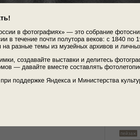
ть!
оссии в фотографиях» — это собрание фотосни
ии в течение почти полутора веков: с 1840 по 1
Источни
Господня и
 на разные темы из музейных архивов и личны
Фотограф
ань
Архив П
имки, создавайте выставки и делитесь фотогр
мов — давайте вместе составлять фотолетопи
 при поддержке Яндекса и Министерства культу
Место с
 Тверской области.
Калининс
Столобн
Теги
пейзаж