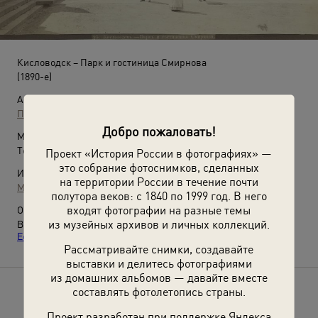
Кисловодск – Парк и гостиница Смирнова
(1890-е)
Автор:
П. Орлов
Добро пожаловать!
Место съемки:
Терская обл., станица Кисловодская
Проект «История России в фотографиях» —
это собрание фотоснимков, сделанных
Источники:
на территории России в течение почти
МАММ / МДФ
полутора веков: с 1840 по 1999 год. В него
входят фотографии на разные темы
О фотографии:
из музейных архивов и личных коллекций.
Выставка
«Кавказские Минеральные Воды: Кисловодск,
Ессентуки, Пятигорск, Железноводск»
с этой фотографией.
Рассматривайте снимки, создавайте
выставки и делитесь фотографиями
из домашних альбомов — давайте вместе
составлять фотолетопись страны.
Расскажите друзьям об этом фото
Проект разработан при поддержке Яндекса