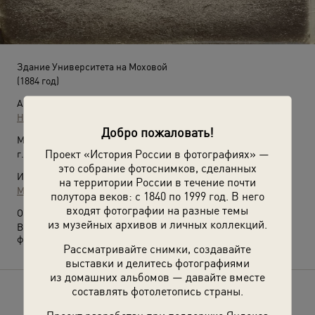
Здание Университета на Моховой
(1884 год)
Автор:
Неизвестный автор
Добро пожаловать!
Место съемки:
Проект «История России в фотографиях» —
г. Москва
это собрание фотоснимков, сделанных
Источники:
на территории России в течение почти
МАММ / МДФ
полутора веков: с 1840 по 1999 год. В него
входят фотографии на разные темы
О фотографии:
из музейных архивов и личных коллекций.
Выставка
«Жизнь и смерть Александра Грибоедова»
с этой
фотографией.
Рассматривайте снимки, создавайте
выставки и делитесь фотографиями
из домашних альбомов — давайте вместе
составлять фотолетопись страны.
Расскажите друзьям об этом фото