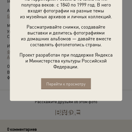
(август 1982)
полутора веков: с 1840 по 1999 год. В него
входят фотографии на разные темы
Автор:
из музейных архивов и личных коллекций.
Борис Смирнов-Русецкий
Место съемки:
Рассматривайте снимки, создавайте
Украинская ССР , Черниговская обл., Черниговский р-н, пос.
выставки и делитесь фотографиями
Седнев
из домашних альбомов — давайте вместе
составлять фотолетопись страны.
Источники:
Фотографии пользователей russiainphoto.ru
Проект разработан при поддержке Яндекса
Архив Владимира Александровича Карлова
и Министерства культуры Российской
Федерации.
О фотографии:
Выставка
«Источник воды и хранитель тайн»
с этой
фотографией.
Перейти к просмотру
Расскажите друзьям об этом фото
0 комментариев