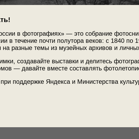
ть!
оссии в фотографиях» — это собрание фотосни
ии в течение почти полутора веков: с 1840 по 1
 на разные темы из музейных архивов и личны
имки, создавайте выставки и делитесь фотогр
мов — давайте вместе составлять фотолетопи
Источни
нсом у кинотеатра
Фотограф
 при поддержке Яндекса и Министерства культу
Место с
цева.
к. Часть 1»
с этой фотографией.
Горьковс
ул. Своб