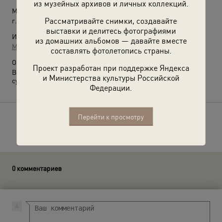
из музейных архивов и личных коллекций.
Место съемки:
Рассматривайте снимки, создавайте
г. Санкт-Петербург
выставки и делитесь фотографиями
Источники:
из домашних альбомов — давайте вместе
МАММ / МДФ
составлять фотолетопись страны.
О фотографии:
Проект разработан при поддержке Яндекса
Василий Андреев-Бурлак в роли Поприщина из «Записок
и Министерства культуры Российской
сумасшедшего» Николая Гоголя.
Федерации.
Перейти к просмотру
Расскажите друзьям об этом фото
0 комментариев