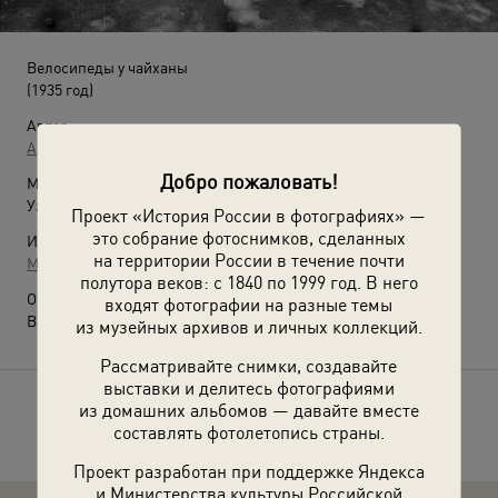
Велосипеды у чайханы
(1935 год)
Автор:
Аркадий Шайхет
Добро пожаловать!
Место съемки:
Узбекская ССР
Проект «История России в фотографиях» —
это собрание фотоснимков, сделанных
Источники:
на территории России в течение почти
МАММ / МДФ
полутора веков: с 1840 по 1999 год. В него
О фотографии:
входят фотографии на разные темы
Выставка
«Жемчужина в оправе скал»
с этой фотографией.
из музейных архивов и личных коллекций.
Рассматривайте снимки, создавайте
выставки и делитесь фотографиями
из домашних альбомов — давайте вместе
Расскажите друзьям об этом фото
составлять фотолетопись страны.
Проект разработан при поддержке Яндекса
и Министерства культуры Российской