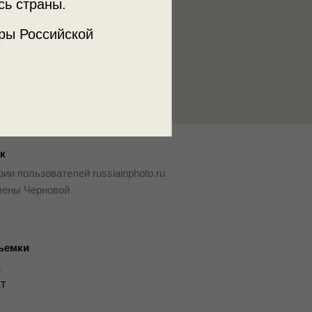
сь страны.
ры Российской
к
ии пользователей russiainphoto.ru
лены Черновой
ъемки
а
ат