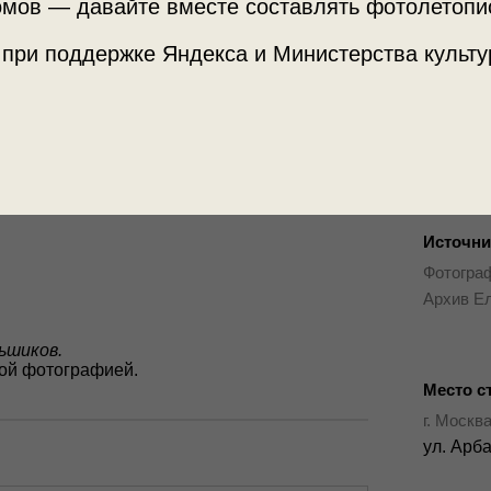
мов — давайте вместе составлять фотолетопи
 при поддержке Яндекса и Министерства культу
Источни
Фотограф
Архив Е
ьшиков.
той фотографией.
Место с
г. Москв
ул. Арб