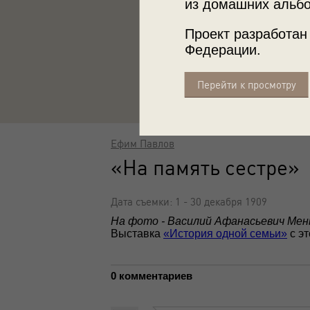
из домашних альбо
Проект разработан
Федерации.
Перейти к просмотру
Ефим Павлов
«На память сестре»
Дата съемки: 1 - 30 декабря 1909
На фото - Василий Афанасьевич Мен
Выставка
«История одной семьи»
с э
0 комментариев