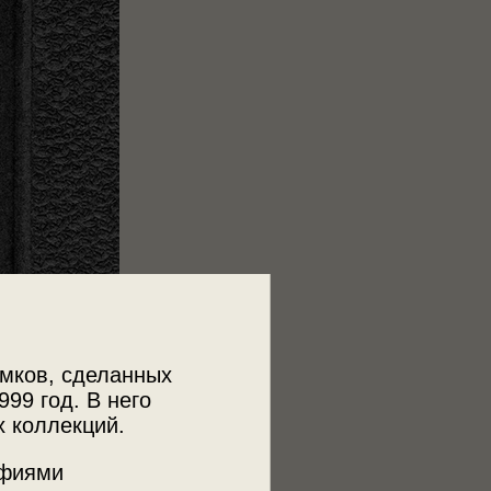
мков, сделанных
999 год. В него
х коллекций.
афиями