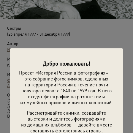
Сестры
(25 апреля 1997 - 31 декабря 1999)
Автор:
Неизвестный автор
Место съемки:
Добро пожаловать!
г. Москва
Проект «История России в фотографиях» —
Источники:
это собрание фотоснимков, сделанных
Фотографии пользователей russiainphoto.ru
на территории России в течение почти
Архив Елены Черновой
полутора веков: с 1840 по 1999 год. В него
О фотографии:
входят фотографии на разные темы
Сестры Валентина Михайловна Ковалева (Блинова)
из музейных архивов и личных коллекций.
(25.04.1932-22.08.2017) и Наталья Михайловна Никольская
(Блинова) (13.06.1937-20.02.2019).
Рассматривайте снимки, создавайте
Выставка
«История одной семьи»
с этой фотографией.
выставки и делитесь фотографиями
из домашних альбомов — давайте вместе
составлять фотолетопись страны.