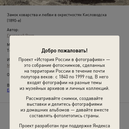
Замок коварства и любви в окрестностях Кисловодска
(1890-е)
Автор:
Григорий Раев
Место съемки:
Добро пожаловать!
Терская обл.
Проект «История России в фотографиях» —
Источники:
это собрание фотоснимков, сделанных
МАММ / МДФ
на территории России в течение почти
О фотографии:
полутора веков: с 1840 по 1999 год. В него
входят фотографии на разные темы
Выставка
«Кавказские Минеральные Воды: Кисловодск,
из музейных архивов и личных коллекций.
Ессентуки, Пятигорск, Железноводск»
с этой фотографией.
Рассматривайте снимки, создавайте
выставки и делитесь фотографиями
из домашних альбомов — давайте вместе
Расскажите друзьям об этом фото
составлять фотолетопись страны.
Проект разработан при поддержке Яндекса