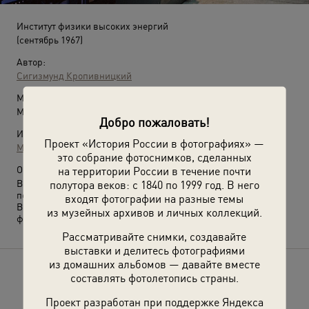
Институт физики высоких энергий
(сентябрь 1967)
Автор:
Сигизмунд Кропивницкий
Место съемки:
Московская обл., пгт. Протвино
Добро пожаловать!
Источники:
Проект «История России в фотографиях» —
МАММ / МДФ
это собрание фотоснимков, сделанных
О фотографии:
на территории России в течение почти
В 1989 году Протвино был преобразован в город областного
полутора веков: с 1840 по 1999 год. В него
подчинения.
входят фотографии на разные темы
Выставка
«С мыслью о вечном двигателе»
с этой
из музейных архивов и личных коллекций.
фотографией.
Рассматривайте снимки, создавайте
выставки и делитесь фотографиями
из домашних альбомов — давайте вместе
Расскажите друзьям об этом фото
составлять фотолетопись страны.
Проект разработан при поддержке Яндекса