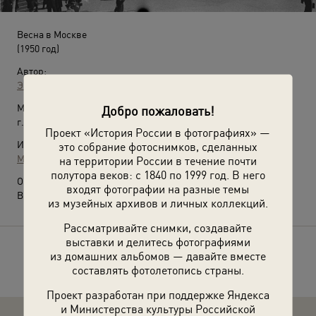
Весна в Москве
(1950 год)
Автор:
Эммануил Евзерихин
Место съемки:
Добро пожаловать!
г. Москва
Проект «История России в фотографиях» —
Источники:
это собрание фотоснимков, сделанных
МАММ / МДФ
на территории России в течение почти
полутора веков: с 1840 по 1999 год. В него
О фотографии:
входят фотографии на разные темы
Выставка
«Московский троллейбус»
с этой фотографией.
из музейных архивов и личных коллекций.
Рассматривайте снимки, создавайте
выставки и делитесь фотографиями
Расскажите друзьям об этом фото
из домашних альбомов — давайте вместе
составлять фотолетопись страны.
Проект разработан при поддержке Яндекса
и Министерства культуры Российской