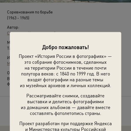
Соревнования по борьбе
(1963 - 1965)
Автор:
Сигизмунд Кропивницкий
Место съемки:
Добро пожаловать!
Таджикская ССР, г. Душанбе
Проект «История России в фотографиях» —
Источники:
это собрание фотоснимков, сделанных
МАММ / МДФ
на территории России в течение почти
О фотографии:
полутора веков: с 1840 по 1999 год. В него
Выставка
«Поединок с холодной головой»
с этой
входят фотографии на разные темы
фотографией.
из музейных архивов и личных коллекций.
Рассматривайте снимки, создавайте
выставки и делитесь фотографиями
из домашних альбомов — давайте вместе
Расскажите друзьям об этом фото
составлять фотолетопись страны.
Проект разработан при поддержке Яндекса
и Министерства культуры Российской