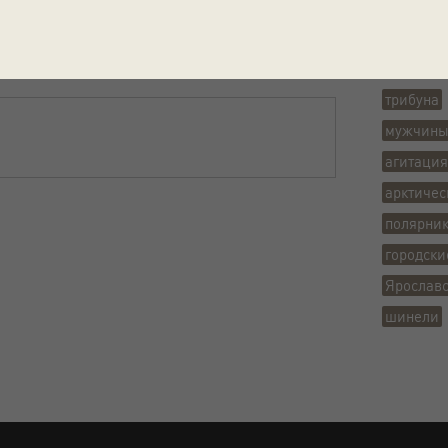
Теги
репорта
Иван Па
трибуна
мужчин
агитация
арктичес
полярни
городски
Ярославс
шинели