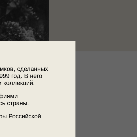
к
мков, сделанных
 МДФ
999 год. В него
х коллекций.
афиями
ъемки
сь страны.
а
льская пл.
ры Российской