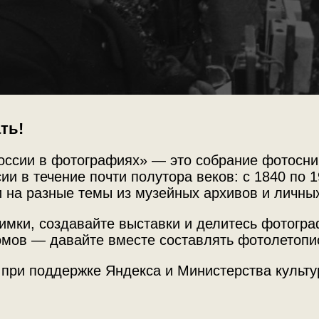
ть!
Источни
пает), Евгений
оссии в фотографиях» — это собрание фотосни
МАММ /
ии в течение почти полутора веков: с 1840 по 1
кель, Евгений Федоров
 на разные темы из музейных архивов и личны
имки, создавайте выставки и делитесь фотогр
Место с
мов — давайте вместе составлять фотолетопи
г. Москв
на Ленинградском вокзале.
олнена 21 мая 1937 года. Официальное
Комсомо
 при поддержке Яндекса и Министерства культу
рный полюс-1» состоялось 6 июня 1937
я) на юг станция была вынесена в
 более 2000 км. Ледокольные пароходы
ов 19 февраля 1938 года.