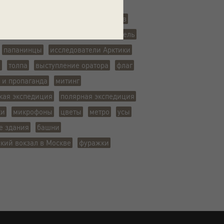
ж
Евгений Константинович Федоров
панин
Петр Ширшов
Эрнст Кренкель
папанинцы
исследователи Арктики
ы
толпа
выступление оратора
флаг
 и пропаганда
митинг
кая экспедиция
полярная экспедиция
ки
микрофоны
цветы
метро
усы
е здания
башни
кий вокзал в Москве
фуражки