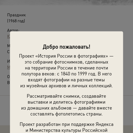
Праздник
(1968 год)
Автор:
Юрий Садовников
Место съемки:
Добро пожаловать!
Сахалинская обл., пгт. Ноглики
Проект «История России в фотографиях» —
Источники:
это собрание фотоснимков, сделанных
МАММ / МДФ
на территории России в течение почти
полутора веков: с 1840 по 1999 год. В него
О фотографии:
входят фотографии на разные темы
Выставка
«По России на санях»
с этой фотографией.
из музейных архивов и личных коллекций.
Рассматривайте снимки, создавайте
выставки и делитесь фотографиями
Расскажите друзьям об этом фото
из домашних альбомов — давайте вместе
составлять фотолетопись страны.
Проект разработан при поддержке Яндекса
и Министерства культуры Российской