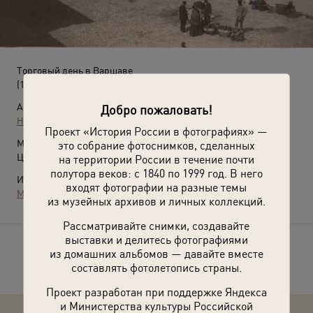
Торговый день в Варшаве
(1870-е)
Автор:
Добро пожаловать!
Неизвестный автор
Проект «История России в фотографиях» —
Место съемки:
это собрание фотоснимков, сделанных
Царство Польское, г. Варшава
на территории России в течение почти
полутора веков: с 1840 по 1999 год. В него
Источники:
входят фотографии на разные темы
МАММ / МДФ
из музейных архивов и личных коллекций.
Рассматривайте снимки, создавайте
выставки и делитесь фотографиями
Расскажите друзьям об этом фото
из домашних альбомов — давайте вместе
составлять фотолетопись страны.
Проект разработан при поддержке Яндекса
и Министерства культуры Российской