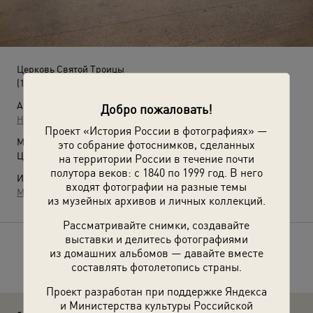
Церковь Святой Троицы
(1870-е)
Автор:
Добро пожаловать!
Неизвестный автор
Проект «История России в фотографиях» —
Место съемки:
это собрание фотоснимков, сделанных
Царство Польское, г. Варшава
на территории России в течение почти
полутора веков: с 1840 по 1999 год. В него
Источники:
входят фотографии на разные темы
МАММ / МДФ
из музейных архивов и личных коллекций.
Рассматривайте снимки, создавайте
выставки и делитесь фотографиями
Расскажите друзьям об этом фото
из домашних альбомов — давайте вместе
составлять фотолетопись страны.
Проект разработан при поддержке Яндекса
и Министерства культуры Российской